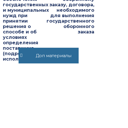
государственных
заказу, договора,
и муниципальных
необходимого
нужд при
для выполнения
принятии
государственного
решения о
оборонного
способе и об
заказа
условиях
определения
поставщика
(подрядчика,
Доп материалы
исполнителя)
Рекомендуемые статьи
Статья 32.6.1. Порядок
исполнения постановления о
лишении права управления
транспортным средством
соответствующего вида ...