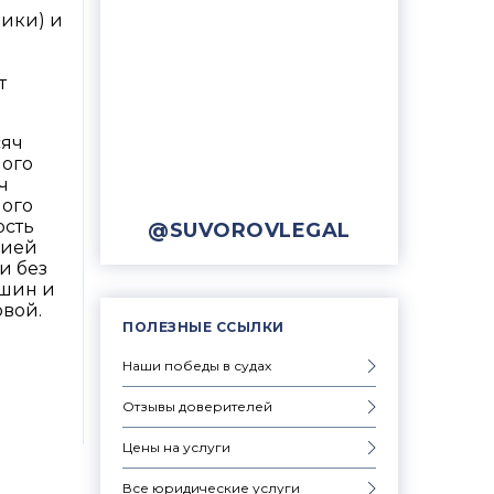
ики) и
т
сяч
ного
ч
ного
ость
@SUVOROVLEGAL
цией
и без
ашин и
вой.
ПОЛЕЗНЫЕ ССЫЛКИ
Наши победы в судах
Отзывы доверителей
Цены на услуги
Все юридические услуги