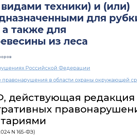
видами техники) и (или)
едназначенными для рубк
 а также для
евесины из леса
воров
арушениях Российской Федерации
е правонарушения в области охраны окружающей с
РФ, действующая редакция
тративных правонарушен
нтариями
024 N 165-ФЗ)