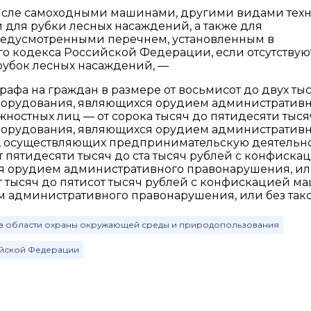
числе самоходными машинами, другими видами техн
для рубки лесных насаждений, а также для
редусмотренными перечнем, установленным в
ного кодекса Российской Федерации, если отсутствую
рубок лесных насаждений, —
афа на граждан в размере от восьмисот до двух ты
борудования, являющихся орудием административ
жностных лиц — от сорока тысяч до пятидесяти тыся
борудования, являющихся орудием административ
иц, осуществляющих предпринимательскую деятельн
т пятидесяти тысяч до ста тысяч рублей с конфиска
я орудием административного правонарушения, ил
т тысяч до пятисот тысяч рублей с конфискацией м
м административного правонарушения, или без тако
 в области охраны окружающей среды и природопользования
ийской Федерации