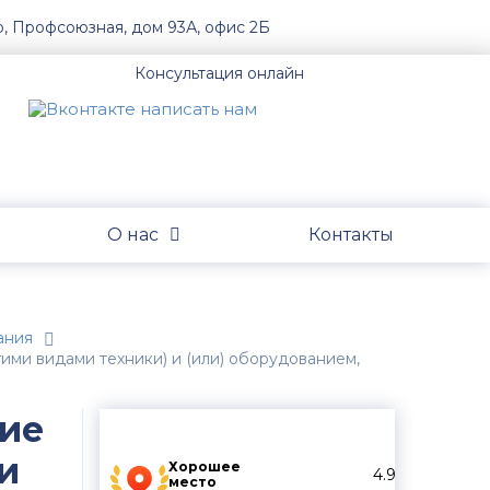
о, Профсоюзная, дом 93А, офис 2Б
Консультация онлайн
О нас
Контакты
ания
ими видами техники) и (или) оборудованием,
ние
и
Хорошее
4.9
место