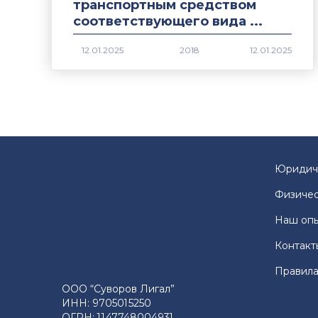
транспортным средством
соответствующего вида ...
2018
Юридич
Физичес
Наш оп
Контакт
Правила
ООО “Суворов Лигал”
ИНН: 9705015250
ОГРН: 1147748004931