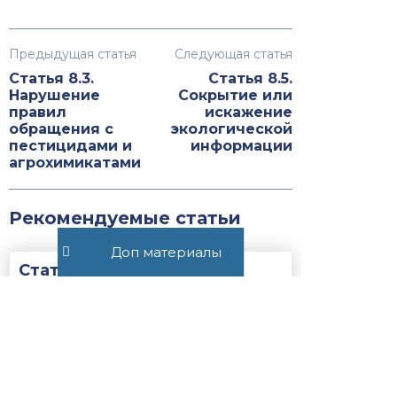
Предыдущая статья
Следующая статья
Статья 8.3.
Статья 8.5.
Нарушение
Сокрытие или
правил
искажение
обращения с
экологической
пестицидами и
информации
агрохимикатами
Рекомендуемые статьи
Доп материалы
Статья 32.6.1. Порядок
исполнения постановления о
лишении права управления
транспортным средством
соответствующего вида ...
2025