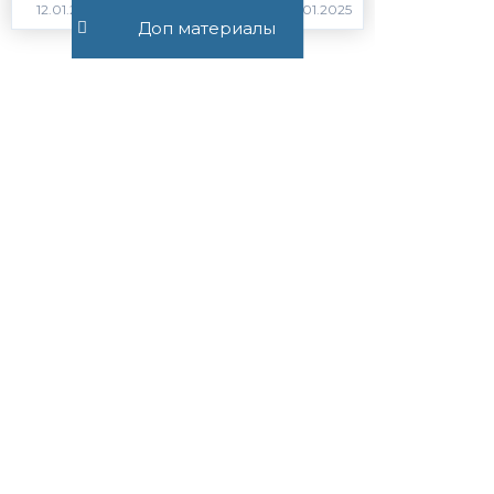
1736
Доп материалы
Все публикации
+7 (495) 532-54-57
+7 (926) 174-26-83
Консультация онлайн
Пн-Пт с 11.00 до 17.00
mail@suvorov.legal
117279, г. Москва,