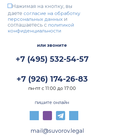
требований кредитора в рамках
Нажимая на кнопку, вы
процедуры банкротства, а также
даете
согласие на обработку
преодоления возражений
относительно размера и очередности
персональных данных
и
заявленной задолженности.
соглашаетесь c
политикой
Дополнительно спор сопровождался
конфиденциальности
вопросами, связанными с
деятельностью конкурсного
управляющего и необходимостью
или звоните
защиты интересов кредитора в
условиях корпоративного и
+7 (495) 532-54-57
банкротного конфликта.
+7 (926) 174-26-83
пн-пт с 11:00 до 17:00
пишите онлайн
mail@suvorov.legal