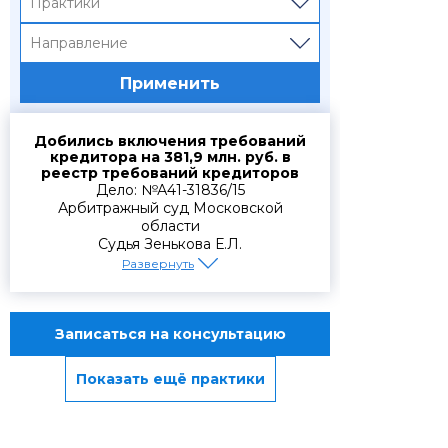
Практики
Направление
Применить
Добились включения требований
кредитора на 381,9 млн. руб. в
реестр требований кредиторов
Дело: №А41-31836/15
Арбитражный суд Московской
области
Судья Зенькова Е.Л.
Развернуть
Интересы доверителя были
полностью защищены в арбитражном
суде. Суд признал уточненные
Записаться на консультацию
требования
ООО «Брикс»
обоснованными в размере 240 172
547,85 руб. и обязал конкурсного
Показать ещё практики
управляющего включить указанную
задолженность в третью очередь
реестра требований кредиторов
должника. В рамках сопровождения