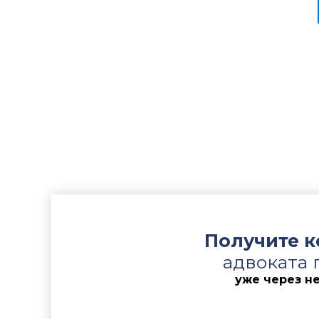
Защищали 
поручител
обстоятел
Дополните
недостове
Сложность
поручител
доверител
в Бюро кр
исключить
Получите 
адвоката 
уже через н