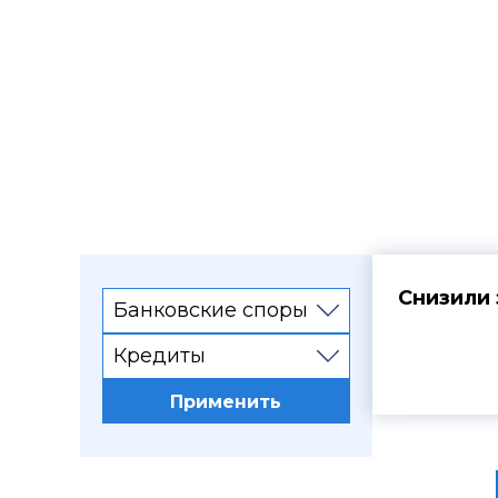
Судебная
Снизили 
Банковские споры
Кредиты
Интересы 
Применить
поручител
недостове
соответст
общий раз