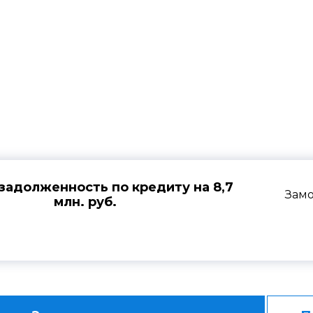
 практика по кредитн
задолженность по кредиту на 8,7
Замо
млн. руб.
доверителя были полностью защищены в судебном 
ьства незаключенным, сведения о наличии задолжен
рными, а также обязал ответчика устранить допуще
вующие изменения в данные Бюро кредитных истори
мер требований к заемщику перед
МКБ
на 8 727 00