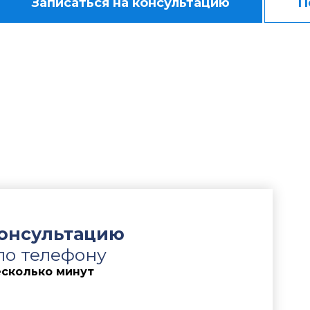
Записаться на консультацию
П
интересы доверителя по спору с
МКБ
, связанному 
ьства. Подготовили исковое заявление, провели ан
ьств оформления поручительства и сведений, соде
льно сформировали правовую позицию о незаключе
рности сведений о задолженности и представляли и
 заключалась в необходимости доказать отсутствие
ьства и опровергнуть наличие оснований для взыс
я. Дополнительно требовалось добиться признани
едитных историй, устранить негативные последстви
 риск дальнейшего взыскания задолженности банк
консультацию
по телефону
есколько минут