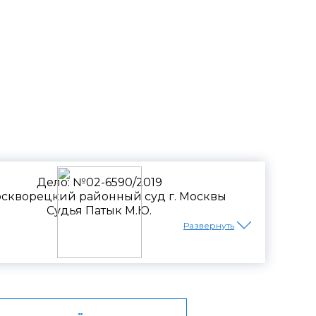
ым долгам
Дело: №02-6590/2019
скворецкий районный суд г. Москвы
Судья Патык М.Ю.
Развернуть
порядке. Суд признал договор
ности в пользу банка —
нные нарушения и внести
й. Дополнительно нам удалось снизить
0 рублей.