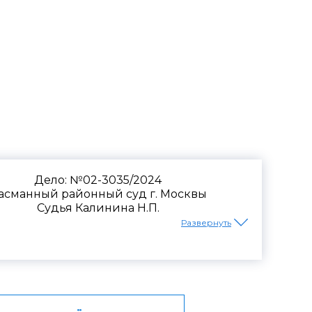
ьнению
Дело: №02-3035/2024
асманный районный суд г. Москвы
Судья Калинина Н.П.
Развернуть
орядке. Суд отказал бывшему работнику
сть увольнения, признав действия
одательства.
венного автономного учреждения