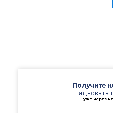
«Научно-у
ранее зан
на исковы
оснований
Дополните
суде.
Сложность
занимавше
Истец осп
восстанов
всех треб
Получите 
адвоката 
уже через н