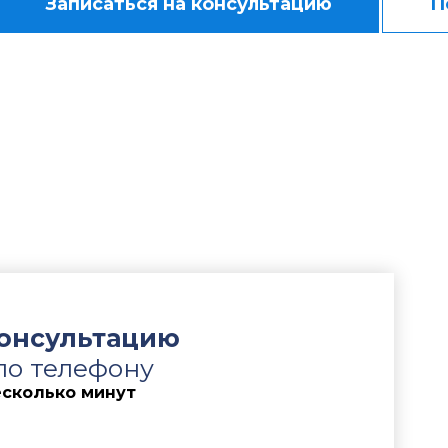
Записаться на консультацию
П
чебный центр «Сварка и контроль» при
МГТУ им. Н.Э
имавшего должность руководителя юридического п
е требования о признании увольнения незаконным,
 увольнения и соблюдения работодателем процед
льно сформировали правовую позицию по делу и п
 заключалась в необходимости подтвердить законно
го руководящую должность и обладавшего професс
аривал действия работодателя, указывая на наруше
ления трудовых прав. Дополнительно требовалось 
ований трудового законодательства и исключить ри
консультацию
по телефону
есколько минут