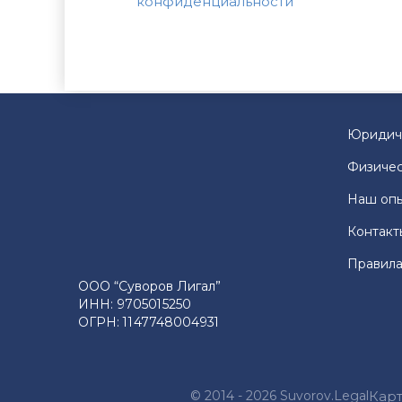
конфиденциальности
Юридич
Физичес
Наш оп
Контакт
Правила
ООО “Суворов Лигал”
ИНН: 9705015250
ОГРН: 1147748004931
© 2014 - 2026 Suvorov.Legal
Карт