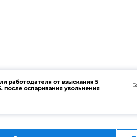
ная практика по увол
ли работодателя от взыскания 5
Б
б. после оспаривания увольнения
доверителя были полностью защищены в судебном п
ворении исковых требований и подтвердил законно
еля соответствующими требованиям трудового закон
интересы работодателя — Федерального государст