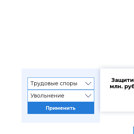
Судеб
Защити
Трудовые споры
млн. ру
Увольнение
Интересы 
Применить
в удовлет
работодат
Защищали 