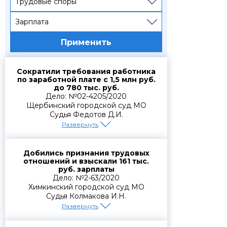
Трудовые споры
Зарплата
Применить
Сократили требования работника
по заработной плате с 1,5 млн руб.
до 780 тыс. руб.
Дело: №02-4205/2020
Щербинский городской суд МО
Судья Федотов Д.И.
Развернуть
Интересы доверителя были
полностью защищены в рамках
Добились признания трудовых
досудебного и судебного
отношений и взыскали 161 тыс.
урегулирования спора. Нам удалось
руб. зарплаты
добиться снижения размера
Дело: №2-63/2020
задолженности по заработной плате
более чем на 50% и согласовать
Химкинский городской суд МО
выплату в размере 780 000 рублей на
Судья Колмакова И.Н.
взаимоприемлемых условиях. Спор
Развернуть
был урегулирован без дальнейшего
судебного разбирательства, а
Интересы доверителя были