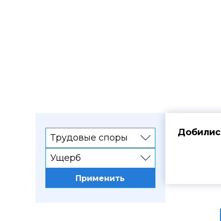
Судебная практ
Добились
Трудовые споры
Ущерб
Интересы 
Применить
причинени
скидок на
прямых уб