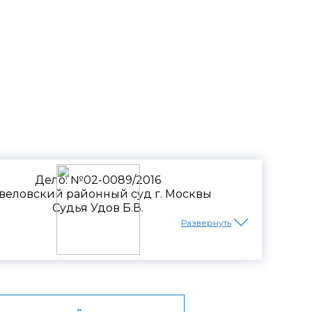
рба с работника
Дело: №02-0089/2016
веловский районный суд г. Москвы
Судья Удов Б.В.
Развернуть
порядке. Суд признал доказанным факт
ие неправомерного предоставления
ации 750 000 рублей в счет возмещения