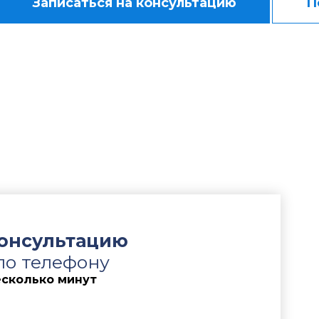
Записаться на консультацию
П
интересы работодателя по делу о взыскании имущ
м, подготовили правовую позицию по делу, провели
х документов компании, порядка предоставления 
работника. Дополнительно собрали доказательства 
я скидок, подготовили расчет причиненного ущер
 заключалась в необходимости доказать факт прич
льного ущерба в результате предоставления работн
 без соответствующих приказов и внутренних рас
сь подтвердить, что применение таких скидок про
ам организации и повлекло возникновение значител
консультацию
по телефону
есколько минут