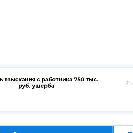
ика по взысканию уще
 взыскания с работника 750 тыс.
Са
руб. ущерба
доверителя были полностью защищены в судебном 
я работодателю имущественного ущерба вследств
 продукцию и взыскал с работника в пользу организ
ытков.