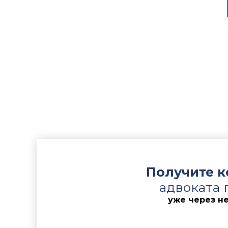
Защищали 
работнико
внутренни
действий 
применени
в суде.
Сложность
действите
продукцию
требовало
регламент
Получите 
адвоката 
уже через н