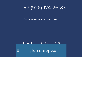
+7 (926) 174-26-83
Консультация онлайн
Пн-Пт с 11.00 до 17.00
Доп материалы
mail@suvorov.legal
117279, г. Москва,
ул. Профсоюзная, д. 93А,
офис 2Б
Юридическим лицам
Новости компании
Физическим лицам