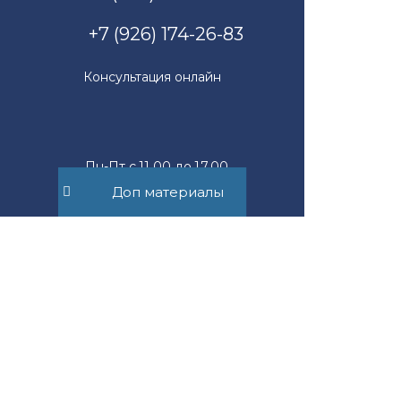
+7 (926) 174-26-83
Консультация онлайн
Пн-Пт с 11.00 до 17.00
Доп материалы
mail@suvorov.legal
117279, г. Москва,
ул. Профсоюзная, д. 93А,
офис 2Б
Юридическим лицам
Новости компании
Физическим лицам