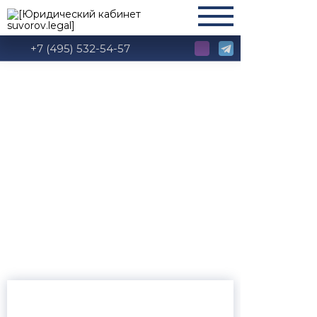
+7 (495) 532-54-57
Глава 10 КоАП РФ:
Административные
правонарушения в
сельском хозяйстве,
ветеринарии и
мелиорации земель