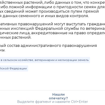
йственных растений, либо данных о том, что конкре
, либо ложной информации о пригодности семян для
ных сведений может производиться путем прямой
 данных семенного и иных видов контроля.
ативных правонарушений могут выступать граждане
енных инспекций Федеральной службы по ветерин
дические лица, аккредитованные на право опреде
енных растений.
ый состав административного правонарушения
ны.
 в сельском хозяйстве, ветеринарии и мелиорации земель
ийской Федерации
Нашли
опечатку?
Выделите фрагмент и нажмите Ctrl+Enter