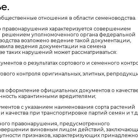
е.
бщественные отношения в области семеноводства.
 правонарушения характеризуется совершением
ли решением уполномоченного органа федеральной
водства возложено ведение такой документации,
авила ведения документации на семена
тве таких нарушений может рассматриваться:
ентов о результатах сортового и семенного контро
ртового контроля оригинальных, элитных, репродук
ов оформление официальных документов о качеств
женность карантинными вредителями;
ентов с указанием наименования сорта растений
 качества при транспортировке партий семян и т.д
ого правонарушения, предусмотренного
совершении виновным лицом действий, заключающи
упности признаков, характеризующих принадлежно