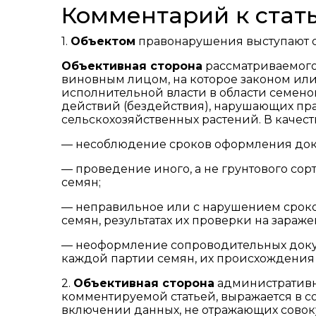
Комментарий к стать
1.
Объектом
правонарушения выступают о
Объективная сторона
рассматриваемого
виновным лицом, на которое законом и
исполнительной власти в области семено
действий (бездействия), нарушающих пр
сельскохозяйственных растений. В качес
— несоблюдение сроков оформления докум
— проведение иного, а не грунтового со
семян;
— неправильное или с нарушением срок
семян, результатах их проверки на зара
— неоформление сопроводительных докум
каждой партии семян, их происхождения и
2.
Объективная сторона
административн
комментируемой статьей, выражается в 
включении данных, не отражающих совок