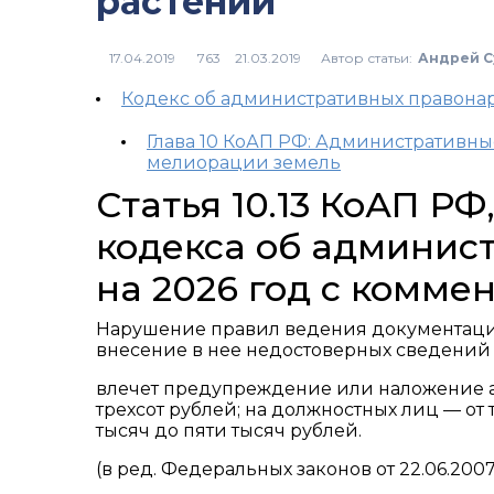
растений
Автор статьи:
Андрей С
763
Кодекс об административных правон
Глава 10 КоАП РФ: Административны
мелиорации земель
Статья 10.13 КоАП Р
кодекса об админис
на 2026 год с комме
Нарушение правил ведения документации
внесение в нее недостоверных сведений 
влечет предупреждение или наложение ад
трехсот рублей; на должностных лиц — от 
тысяч до пяти тысяч рублей.
(в ред. Федеральных законов от 22.06.2007 