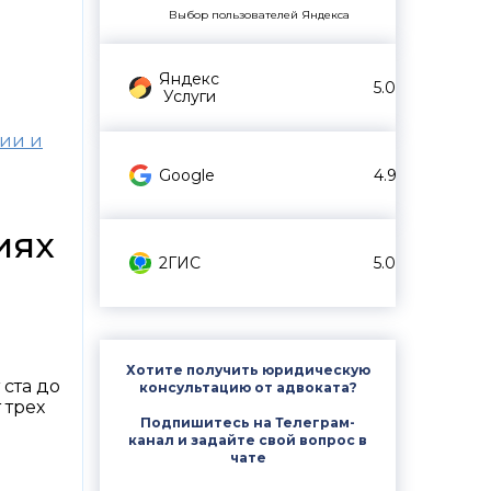
Выбор пользователей Яндекса
Яндекс
5.0
Услуги
рии и
Google
4.9
иях
2ГИС
5.0
Хотите получить юридическую
ста до
консультацию от адвоката?
 трех
Подпишитесь на Телеграм-
канал и задайте свой вопрос в
чате