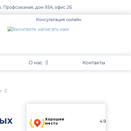
о, Профсоюзная, дом 93А, офис 2Б
Консультация онлайн
О нас
Контакты
ь
ных
Хорошее
4.9
место