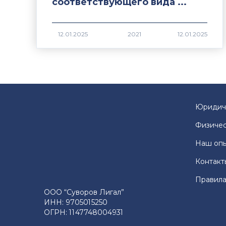
соответствующего вида ...
2021
Юридич
Физичес
Наш оп
Контакт
Правила
ООО “Суворов Лигал”
ИНН: 9705015250
ОГРН: 1147748004931