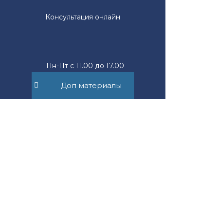
Консультация онлайн
Пн-Пт с 11.00 до 17.00
Доп материалы
mail@suvorov.legal
117279, г. Москва,
ул. Профсоюзная, д. 93А,
офис 2Б
Юридическим лицам
Новости компании
Физическим лицам
Новости права