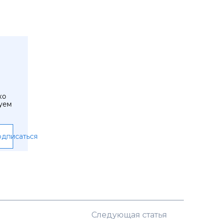
ко
уем
дписаться
Следующая статья