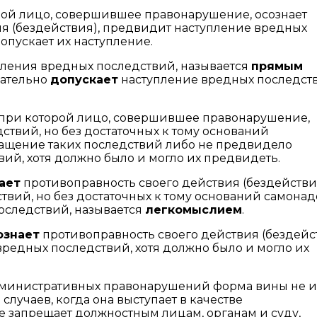
рой лицо, совершившее правонарушение, осознает
я (бездействия), предвидит наступление вредных
опускает их наступление.
ления вредных последствий, называется
прямым
нательно
допускает
наступление вредных последст
 при которой лицо, совершившее правонарушение,
твий, но без достаточных к тому оснований
ащение таких последствий либо не предвидело
ий, хотя должно было и могло их предвидеть.
ает
противоправность своего действия (бездействи
вий, но без достаточных к тому оснований самона
оследствий, называется
легкомыслием
.
ознает
противоправность своего действия (бездейст
редных последствий, хотя должно было и могло их
 административных правонарушений форма вины не 
лучаев, когда она выступает в качестве
 запрещает должностным лицам, органам и суду,