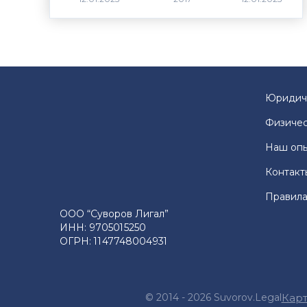
Юридич
Физичес
Наш оп
Контакт
Правила
ООО “Суворов Лигал”
ИНН: 9705015250
ОГРН: 1147748004931
© 2014 - 2026 Suvorov.Legal
Карт