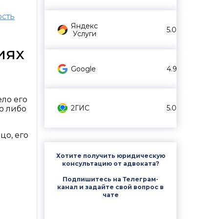
ость
Яндекс
5.0
Услуги
иях
Google
4.9
ло его
2ГИС
5.0
о либо
цо, его
Хотите получить юридическую
консультацию от адвоката?
Подпишитесь на Телеграм-
канал и задайте свой вопрос в
чате