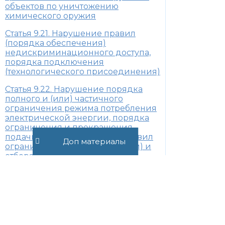
объектов по уничтожению
химического оружия
Статья 9.21. Нарушение правил
(порядка обеспечения)
недискриминационного доступа,
порядка подключения
(технологического присоединения)
Статья 9.22. Нарушение порядка
полного и (или) частичного
ограничения режима потребления
электрической энергии, порядка
ограничения и прекращения
подачи тепловой энергии, правил
Доп материалы
ограничения подачи (поставки) и
отбора газа либо порядка
временного прекращения или
ограничения водоснабжения,
водоотведения, транспортировки
воды и (или) сточных вод
Статья 9.23. Нарушение правил
обеспечения безопасного