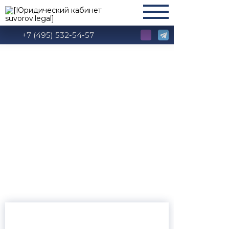
+7 (495) 532-54-57
Глава 9 КоАП РФ:
Административные
правонарушения в
промышленности,
строительстве и
энергетике