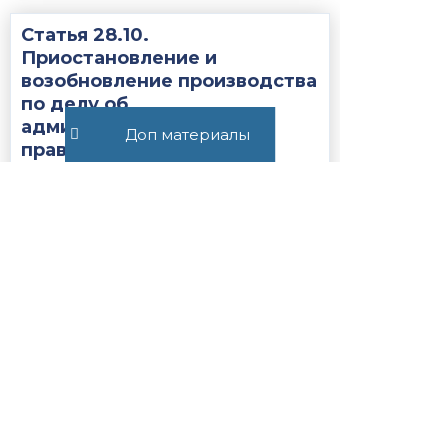
Статья 28.10.
Приостановление и
возобновление производства
по делу об
административном
Доп материалы
правонарушении...
1974
Статья 27.19.1. Сроки
содержания иностранных
граждан или лиц без
гражданства, подлежащих
административному
выдворению за...
1736