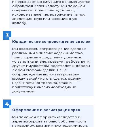
и нестандартных ситуациях рекомендуется
семейных и жилищных дел;
обратиться к специалисту. Мы поможем
оперативно подготовить договор,
исковое заявление, возражение на иск,
готовят процессуальные
апелляционную или кассационную
документы и правовые
жалобу.
позиции;
3
получают судебные акты;
Юридическое сопровождение сделок
Мы оказываем сопровождение сделок с
различными активами: недвижимостью,
подают документы и
транспортными средствами, долями в
взаимодействуют с судом.
уставном капитале, правами требования и
другим имуществом, редставляя интересы
любой стороны сделки. Наше
сопровождение включает проверку
юридической чистоты сделки, оценку
надежности контрагента, а также
подготовку и анализ необходимых
документов.
4
Оформление и регистрация прав
Мы поможем оформить наследство и
зарегистрировать право собственности
на квартиру, дом или иную недвижимость,