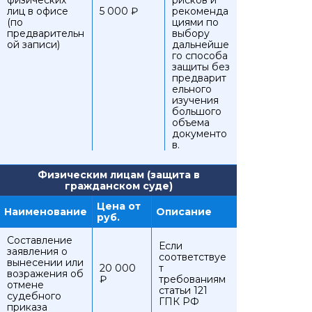
физических
рисков и
лиц в офисе
5 000 ₽
рекоменда
(по
циями по
предварительн
выбору
ой записи)
дальнейше
го способа
защиты без
предварит
ельного
изучения
большого
объема
документо
в.
Физическим лицам (защита в
гражданском суде)
Цена от
Наименование
Описание
руб.
Составление
Если
заявления о
соответствуе
вынесении или
20 000
т
возражения об
₽
требованиям
отмене
статьи 121
судебного
ГПК РФ
приказа