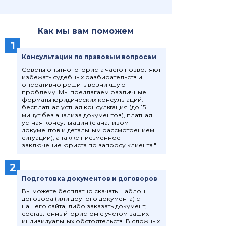
+7 (495) 416-62-28 отдел
обеспечения
судопроизводства по
уголовным делам
Как мы вам поможем
+7 (495) 416-62-50 отдел
1
обеспечения
Консультации по правовым вопросам
судопроизводства по
Советы опытного юриста часто позволяют
административным делам
избежать судебных разбирательств и
оперативно решить возникшую
+7 (495) 416-62-30 архив суда
проблему. Мы предлагаем различные
форматы юридических консультаций:
Часы работы суда
бесплатная устная консультация (до 15
минут без анализа документов), платная
устная консультация (с анализом
Понедельник - четверг с 9:00
документов и детальным рассмотрением
до 18:00
ситуации), а также письменное
заключение юриста по запросу клиента."
Пятница с 9:00 до 16:45
Обед с 13:00 до 13:45
2
Суббота, воскресенье –
Подготовка документов и договоров
выходной
Вы можете бесплатно скачать шаблон
договора (или другого документа) с
Юристы обеспечивают сопровождение:
нашего сайта, либо заказать документ,
составленный юристом с учётом ваших
гражданских, уголовных,
индивидуальных обстоятельств. В сложных