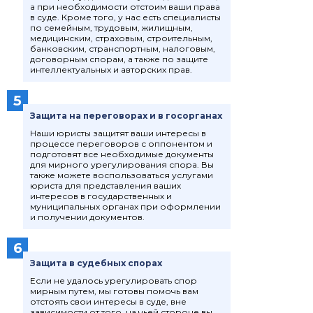
а при необходимости отстоим ваши права
в суде. Кроме того, у нас есть специалисты
по семейным, трудовым, жилищным,
медицинским, страховым, строительным,
банковским, странспортным, налоговым,
договорным спорам, а также по защите
интеллектуальных и авторских прав.
5
Защита на переговорах и в госорганах
Наши юристы защитят ваши интересы в
процессе переговоров с оппонентом и
подготовят все необходимые документы
для мирного урегулирования спора. Вы
также можете воспользоваться услугами
юриста для представления ваших
интересов в государственных и
муниципальных органах при оформлении
и получении документов.
6
Защита в судебных спорах
Если не удалось урегулировать спор
мирным путем, мы готовы помочь вам
отстоять свои интересы в суде, вне
зависимости от того, на чьей стороне вы