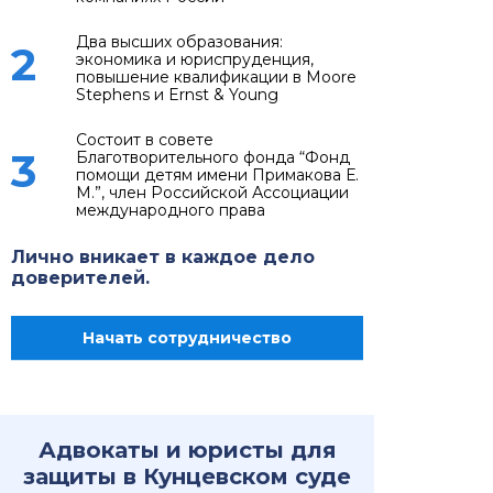
соответствующего судебного района.
Два высших образования:
2
Контактная
экономика и юриспруденция,
информация
повышение квалификации в Moore
Stephens и Ernst & Young
Адрес: 121351, г. Москва, ул.
Состоит в совете
Ярцевская, д.12, стр.1
3
Благотворительного фонда “Фонд
помощи детям имени Примакова Е.
Телефон: +7 (495) 417-46-75
М.”, член Российской Ассоциации
международного права
Адрес сайта суда: https://mos-
gorsud.ru/rs/kuncevskij
Лично вникает в каждое дело
Адрес электронной почты:
доверителей.
kuncevsky.msk@sudrf.ru
Дополнительные
Начать сотрудничество
телефоны
+7 (495) 416-62-17 отдел
обеспечения
судопроизводства по
Адвокаты и юристы для
гражданским делам
защиты в Кунцевском суде