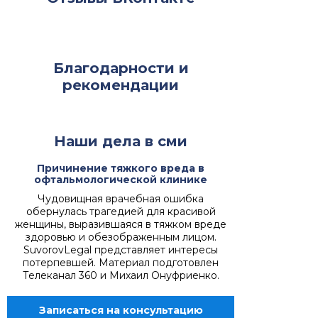
ведению вопросы осуществления
правосудия на территориях Можайского
района, районов Крылатское и Кунцево в
юрисдикцию Кунцевского районного суда
Благодарности и
города Москвы.
рекомендации
Прежние названия
Кунцевский районный суд.
Наши дела в сми
Кунцевский
межмуниципальный
Причинение тяжкого вреда в
(районный) народный суд
офтальмологической клинике
Западного
Чудовищная врачебная ошибка
административного округа г.
обернулась трагедией для красивой
Москвы.
женщины, выразившаяся в тяжком вреде
Кунцевский народный суд г.
здоровью и обезображенным лицом.
Москвы
SuvorovLegal представляет интересы
потерпевшей. Материал подготовлен
Полномочия
Телеканал 360 и Михаил Онуфриенко.
Районный суд рассматривает все уголовные,
гражданские, трудовые, семейные
Записаться на консультацию