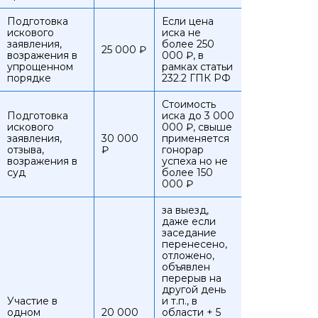
Подготовка
Если цена
искового
иска не
заявления,
более 250
25 000 ₽
возражения в
000 ₽, в
упрощенном
рамках статьи
порядке
232.2 ГПК РФ
Стоимость
Подготовка
иска до 3 000
искового
000 ₽, свыше
заявления,
30 000
применяется
отзыва,
₽
гонорар
возражения в
успеха но не
суд
более 150
000 ₽
за выезд,
даже если
заседание
перенесено,
отложено,
объявлен
перерыв на
другой день
Участие в
и т.п., в
одном
20 000
области + 5