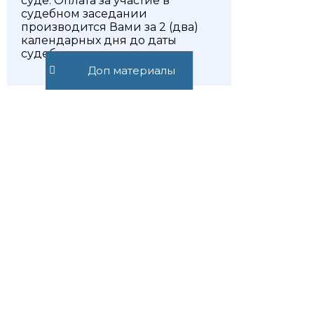
суде: Оплата за участие в
судебном заседании
производится Вами за 2 (два)
календарных дня до даты
судебного заседания.
Доп материалы
Рассрочка платежа
1. Оплата разбивается в два
этапа, первая оплата в момент
заключения договора,
окончательная в течение 3 (трех)
дней с момента вынесения
судебного решения.
2. Ваша выгода в том, что риски
увеличения сроков
рассмотрения судебного дела
мы берем на себя.