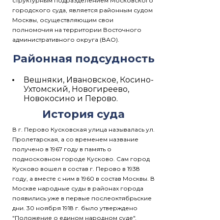
структурным подразделением Московского
городского суда, является районным судом
Москвы, осуществляющим свои
полномочия на территории Восточного
административного округа (ВАО).
Районная подсудность
Вешняки, Ивановское, Косино-
Ухтомский, Новогиреево,
Новокосино и Перово.
История суда
В г. Перово Кусковская улица называлась ул.
Пролетарская, а со временем название
получено в 1967 году в память о
подмосковном городе Кусково. Сам город
Кусково вошел в состав г. Перово в 1938
году, а вместе с ним в 1960 в состав Москвы. В
Москве народные суды в районах города
появились уже в первые послеоктябрьские
дни. 30 ноября 1918 г. было утверждено
"Положение о едином народном суде",