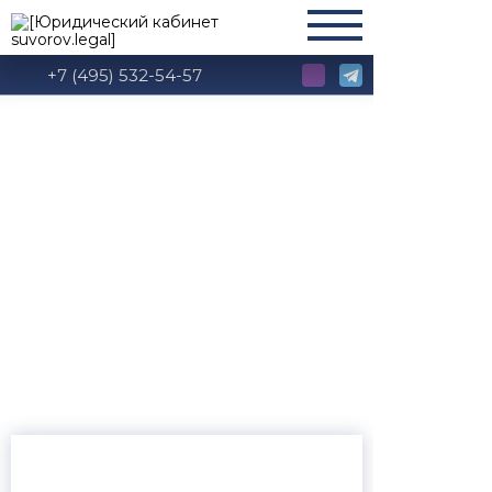
+7 (495) 532-54-57
Глава 5. Налоговые
органы. Таможенные
органы. Финансовые
органы.
Ответственность
налоговых органов,
таможенных
органов, их
должностных лиц