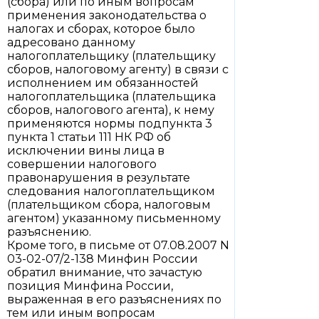
(сбора) или по иным вопросам
применения законодательства о
налогах и сборах, которое было
адресовано данному
налогоплательщику (плательщику
сборов, налоговому агенту) в связи с
исполнением им обязанностей
налогоплательщика (плательщика
сборов, налогового агента), к нему
применяются нормы подпункта 3
пункта 1 статьи 111 НК РФ об
исключении вины лица в
совершении налогового
правонарушения в результате
следования налогоплательщиком
(плательщиком сбора, налоговым
агентом) указанному письменному
разъяснению.
Кроме того, в письме от 07.08.2007 N
03-02-07/2-138 Минфин России
обратил внимание, что зачастую
позиция Минфина России,
выраженная в его разъяснениях по
тем или иным вопросам