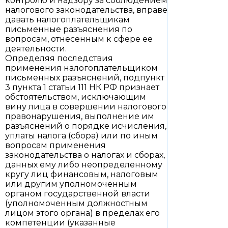
контролю и надзору за соблюдением
налогового законодательства, вправе
давать налогоплательщикам
письменные разъяснения по
вопросам, отнесенным к сфере ее
деятельности.
Определяя последствия
применения налогоплательщиком
письменных разъяснений, подпункт
3 пункта 1 статьи 111 НК РФ признает
обстоятельством, исключающим
вину лица в совершении налогового
правонарушения, выполнение им
разъяснений о порядке исчисления,
уплаты налога (сбора) или по иным
вопросам применения
законодательства о налогах и сборах,
данных ему либо неопределенному
кругу лиц финансовым, налоговым
или другим уполномоченным
органом государственной власти
(уполномоченным должностным
лицом этого органа) в пределах его
компетенции (указанные