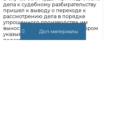
дела к судебному разбирательству
пришел к выводу о переходе к
рассмотрению дела в порядке
упрощенного производства, им
выносится определение, в котором
Доп материалы
указываются действия по
подготовке, в частности
устанавливается срок для
представления сторонами в суд и
направления ими друг другу
доказательств и возражений
относительно предъявленных
требований, сторонам предлагается
урегулировать спор самостоятельно
(части 2, 3 статьи 232.3 ГПК РФ).
Совершение судом процессуальных
действий по подготовке дела к
судебному разбирательству,
например назначение экспертизы,
истребование доказательств,
направление судебных поручений,
объединение дел в одно