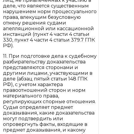
лиц, не привлеченных к участию в
деле, что является существенным
нарушением норм процессуального
права, влекущим безусловную
отмену решения судами
апелляционной или кассационной
инстанций (пункт 4 части 4 статьи
330, пункт 4 части 4 статьи 379.7 ГПК
РФ).
11. При подготовке дела к судебному
разбирательству доказательства
представляются сторонами и
другими лицами, участвующими в
деле (абзац пятый статьи 148 ГПК
РФ), с учетом характера
правоотношений сторон и норм
материального права,
регулирующих спорные отношения.
Судья определяет предмет
доказывания, какие доказательства
могут подтвердить или
опровергнуть факты, входящие в
предмет доказывания, и какому