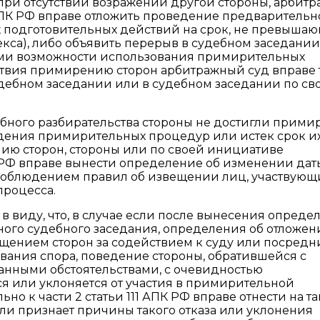
 при отсутствии возражений другой стороны, арбит
 АПК РФ вправе отложить проведение предварительн
х подготовительных действий на срок, не превыша
декса), либо объявить перерыв в судебном заседании
ми возможности использования примирительных
йствия примирению сторон арбитражный суд вправе 
дебном заседании или в судебном заседании по св
дебного разбирательства стороны не достигли прими
едения примирительных процедур или истек срок и
ию сторон, стороны или по своей инициативе
К РФ вправе вынести определение об изменении дат
 соблюдением правил об извещении лиц, участвующ
процесса.
в виду, что, в случае если после вынесения опреде
ого судебного заседания, определения об отложен
ащением сторон за содействием к суду или посредни
ования спора, поведение стороны, обратившейся с
занными обстоятельствами, с очевидностью
тся или уклоняется от участия в примирительной
о к части 2 статьи 111 АПК РФ вправе отнести на т
сли признает причины такого отказа или уклонения