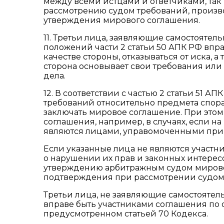
между всеми истцами и ответчиками, так 
рассмотрению судом требований, произв
утверждения мирового соглашения.
11. Третьи лица, заявляющие самостоятел
положений части 2 статьи 50 АПК РФ впр
качестве стороны, отказываться от иска, а
сторона основывает свои требования или
дела.
12. В соответствии с частью 2 статьи 51 
требований относительно предмета спора,
заключать мировое соглашение. При этом
соглашения, например, в случаях, если на
являются лицами, управомоченными при
Если указанные лица не являются участн
о нарушении их прав и законных интерес
утверждению арбитражным судом мировог
подтверждения при рассмотрении судом 
Третьи лица, не заявляющие самостоятел
вправе быть участниками соглашения по о
предусмотренном статьей 70 Кодекса.