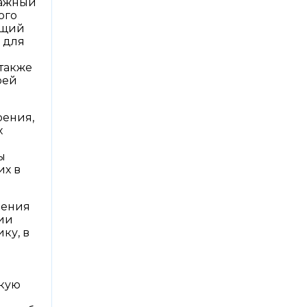
ражный
ого
ющий
 для
также
оей
рения,
х
ы
их в
ления
ии
ку, в
акую