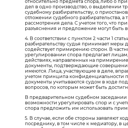
относительно предмета спора, либо о при
дел в одно производство, о выделении тр
судебному разбирательству, о приостанов
отложении судебного разбирательства, а
рассмотрения дела. С учетом того, что п
разъяснения и предложение могут быть в
4. В соответствии с пунктом 2 части 1 ста
разбирательству судья принимает меры 
содействует примирению сторон. В частно
урегулировании спора предлагает лицам
действиях, направленных на примирение,
документы, подтверждающие совершение
имеются. Лица, участвующие в деле, впра
учетом принципа конфиденциальности п
документы учитываются судом в ходе под
вопросов, по которым может быть достигн
В предварительном судебном заседании 
возможности урегулировать спор и с учет
спора предложить им использовать при
5. В случае, если обе стороны заявляют х
посреднику, в том числе к медиатору, в ц