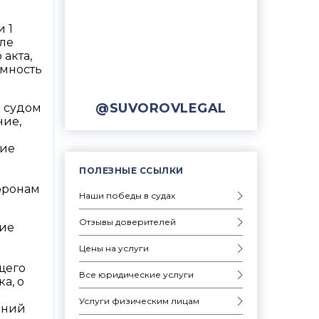
и 1
сле
акта,
умность
@SUVOROVLEGAL
м судом
ние,
ние
ПОЛЕЗНЫЕ ССЫЛКИ
оронам
Наши победы в судах
Отзывы доверителей
щие
Цены на услуги
щего
Все юридические услуги
а, о
Услуги физическим лицам
аний