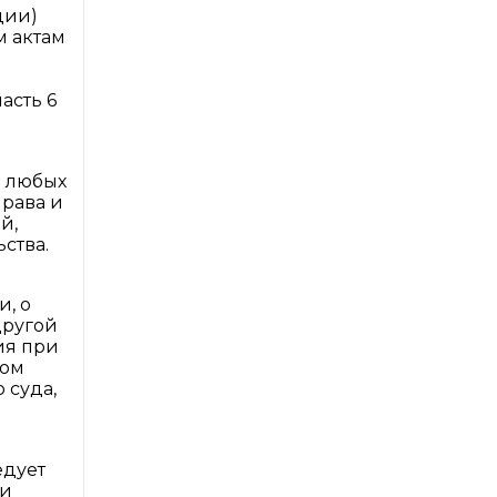
ции)
м актам
асть 6
и любых
рава и
й,
ства.
, о
другой
ия при
ном
 суда,
едует
 и