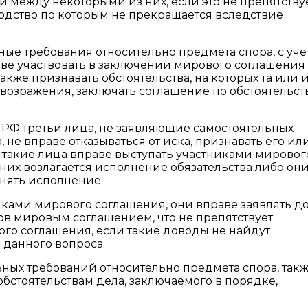
и между некоторыми из них, если это не препятству
одство по которым не прекращается вследствие
ьные требования относительно предмета спора, с уч
аве участвовать в заключении мирового соглашения
 также признавать обстоятельства, на которых та или 
 возражения, заключать соглашение по обстоятельст
АПК РФ третьи лица, не заявляющие самостоятельных
 не вправе отказываться от иска, признавать его ил
 такие лица вправе выступать участниками мировог
 них возлагается исполнение обязательства либо он
нять исполнение.
иками мирового соглашения, они вправе заявлять д
ов мировым соглашением, что не препятствует
о соглашения, если такие доводы не найдут
данного вопроса.
ьных требований относительно предмета спора, так
бстоятельствам дела, заключаемого в порядке,