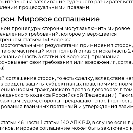
ительно на затягивание судебного разбирательств
блении процессуальными правами.
орон. Мировое соглашение
ьной процедуры стороны могут заключить мировое
заявленных требований, которое утверждается
ренном статьей 141 Кодекса.
мостоятельными результатами примирения сторон,
также частичный или полный отказ от иска (часть 2 
изнание (часть 3 статьи 49 Кодекса), признание
а основывает свои требования или возражения, согл
а).
 соглашение сторон, то есть сделку, вследствие че
з средств защиты субъективных прав, помимо норм
ению нормы гражданского права о договорах, в том
Гражданского кодекса Российской Федерации). Таки
тражным судом, стороны прекращают спор (полност
лирования взаимных претензий и утверждения взаи
статьи 46, части 1 статьи 140 АПК РФ, в случае если в
тчиков, мировое соглашение может быть заключено к