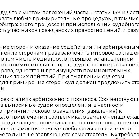
, что с учетом положений части 2 статьи 138 и част
зовать любые примирительные процедуры, в том чи
битражного процесса и при исполнении судебного 
сть участников гражданских правоотношений и раз
ение сторон и оказание содействия им арбитражны
яснение сторонам права заключить мировое соглаше
 в том числе медиатору, в порядке, установленном
гие примирительные процедуры, а также разъясне
права, существа и преимуществ примирительных
ения таких действий. При выявлении с учетом
й для примирения сторон суд должен предложить ст
ы.
сех стадиях арбитражного процесса. Соответствую
в выносимые судом определения, в частности
о принятии искового заявления (заявления) к
ца, о привлечении соответчика, о замене ненадлежа
адлежащего ответчика в качестве второго ответчик
яющего самостоятельные требования относительно
тьего лица, не заявляющего самостоятельных требов