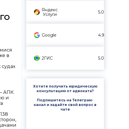
Яндекс
5.0
го
Услуги
Google
4.9
имися
же в
2ГИС
5.0
й
 судах
Хотите получить юридическую
консультацию от адвоката?
— АПК
ию и
Подпишитесь на Телеграм-
та
канал и задайте свой вопрос в
чате
 138
торон,
адачами