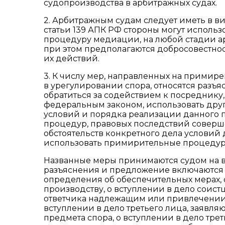
судопроизводства в арбитражных судах.
2. Арбитражным судам следует иметь в виду
статьи 139 АПК РФ стороны могут исполь
процедуру медиации, на любой стадии ар
при этом предполагаются добросовестно
их действий.
3. К числу мер, направленных на примир
в урегулировании спора, относятся разъ
обратиться за содействием к посреднику,
федеральным законом, использовать дру
условий и порядка реализации данного 
процедур, правовых последствий соверш
обстоятельств конкретного дела услови
использовать примирительные процедур
Названные меры принимаются судом на в
разъяснения и предложение включаются 
определения об обеспечительных мерах, 
производству, о вступлении в дело соист
ответчика надлежащим или привлечении н
вступлении в дело третьего лица, заявл
предмета спора, о вступлении в дело тре