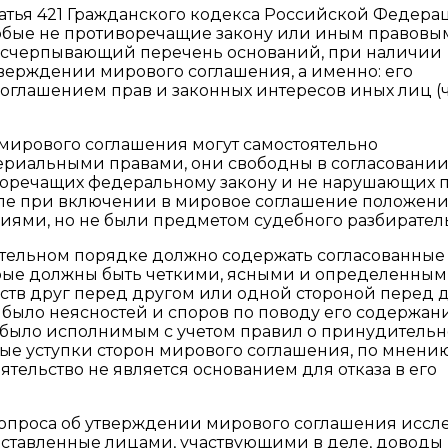
статья 421 Гражданского кодекса Российской Федера
бые не противоречащие закону или иным правовы
 исчерпывающий перечень оснований, при наличии
тверждении мирового соглашения, а именно: его
оглашением прав и законных интересов иных лиц (ч
мирового соглашения могут самостоятельно
риальными правами, они свободны в согласовани
воречащих федеральному закону и не нарушающих п
сле при включении в мировое соглашение положени
иями, но не были предметом судебного разбиратель
ательном порядке должно содержать согласованные
орые должны быть четкими, ясными и определенными
ьств друг перед другом или одной стороной перед 
 не было неясностей и споров по поводу его содержан
 было исполнимым с учетом правил о принудитель
ые уступки сторон мирового соглашения, по мнению
тельство не является основанием для отказа в его
вопроса об утверждении мирового соглашения иссл
дставленные лицами, участвующими в деле, доводы