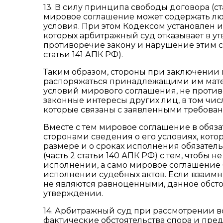
13. В силу принципа свободы договора (
мировое соглашение может содержать лю
условия. При этом Кодексом установлен
которых арбитражный суд отказывает в у
противоречие закону и нарушение этим с
статьи 141 АПК РФ).
Таким образом, стороны при заключении 
распоряжаться принадлежащими им мате
условий мирового соглашения, не проти
законные интересы других лиц, в том чи
которые связаны с заявленными требован
Вместе с тем мировое соглашение в обяз
сторонами сведения о его условиях, кот
размере и о сроках исполнения обязател
(часть 2 статьи 140 АПК РФ) с тем, чтобы
исполнении, а само мировое соглашение
исполнении судебных актов. Если взаимн
не являются равноценными, данное обстоя
утверждении.
14. Арбитражный суд при рассмотрении 
фактические обстоятельства спора и пре