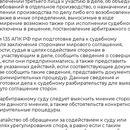
влечении третьего лица к участию в деле, об объе
ебований в отдельное производство, о назначении 
лении производства по делу либо его возобновлени
 также в иные определения, выносимые в ходе
римирение возможно также при исполнении судебног
ключены в решение, постановление арбитражного с
тьи 135 АПК РФ при подготовке дела к судебному
для заключения сторонами мирового соглашения,
сти, судья в целях содействия сторонам в
, участвующим в деле, сообщить сведения о совер
 если они предпринимались, а также представить
 указанных действий, если соответствующие доку
ве сообщить такие сведения, представить документ
римирительных процедур. Данные сведения и
готовки дела к судебному разбирательству для вы
уто соглашение сторон.
арбитражному суду следует выяснить мнение сторо
ом данного мнения, а также обстоятельств конкретн
мирительные процедуры.
одатайство об обращении за содействием к суду или
елях урегулирования спора, а равно если с таким