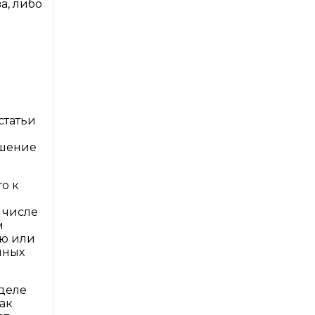
а, либо
статьи
ашение
го к
 числе
м
ью или
мных
 деле
ак