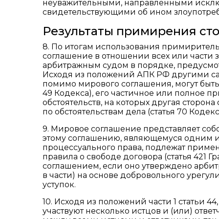
неуважительными, направленными исключ
свидетельствующими об ином злоупотре
Результаты примирения ст
8. По итогам использования примирител
соглашение в отношении всех или части 
арбитражным судом в порядке, предусмот
Исходя из положений АПК РФ другими са
помимо мирового соглашения, могут быть 
49 Кодекса), его частичное или полное пр
обстоятельств, на которых другая сторон
по обстоятельствам дела (статья 70 Кодекс
9. Мировое соглашение представляет собой
этому соглашению, являющемуся одним и
процессуального права, подлежат примен
правила о свободе договора (статья 421 
соглашением, если оно утверждено арби
в части) на основе добровольного урегу
уступок.
10. Исходя из положений части 1 статьи 44, 
участвуют несколько истцов и (или) отве