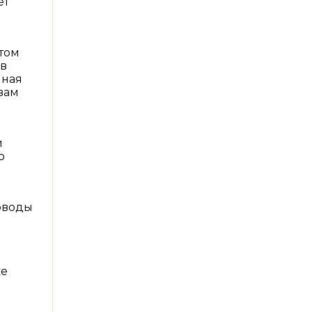
ет
етом
 в
иная
вам
и
о
и
оводы
же