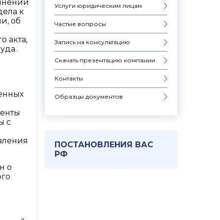
динении
Услуги юридическим лицам
дела к
и, об
Частые вопросы
о акта,
Запись на консультацию
уда.
Скачать презентацию компании
Контакты
шенных
Образцы документов
менты
ы с
явления
ПОСТАНОВЛЕНИЯ ВАС
РФ
н о
ого