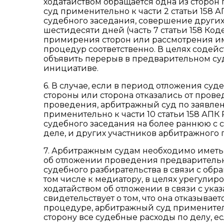
ходатайством обращается одна из сторон
суд применительно к части 2 статьи 158
судебного заседания, совершение други
шестидесяти дней (часть 7 статьи 158 Ко
примирения сторон или рассмотрения и
процедур соответственно. В целях соде
объявить перерыв в предварительном су
инициативе.
6. В случае, если в период отложения су
стороны или сторона отказались от пров
проведения, арбитражный суд по заявлен
применительно к части 10 статьи 158 АП
судебного заседания на более раннюю с
деле, и других участников арбитражного 
7. Арбитражным судам необходимо иметь 
об отложении проведения предварительн
судебного разбирательства в связи с обр
том числе к медиатору, в целях урегулир
ходатайством об отложении в связи с ука
свидетельствует о том, что она отказывае
процедуре, арбитражный суд применительн
сторону все судебные расходы по делу, е