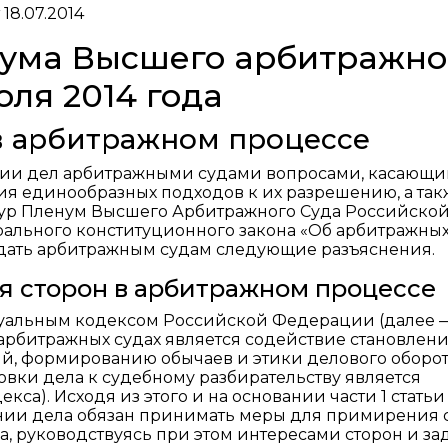
нума Высшего арбитражно
юля 2014 года
в арбитражном процессе
нии дел арбитражными судами вопросами, касающ
ия единообразных подходов к их разрешению, а так
ур Пленум Высшего Арбитражного Суда Российско
ального конституционного закона «Об арбитражных
дать арбитражным судам следующие разъяснения.
 сторон в арбитражном процессе
ссуальным кодексом Российской Федерации (далее 
 арбитражных судах является содействие становлен
й, формированию обычаев и этики делового оборо
отовки дела к судебному разбирательству является
екса). Исходя из этого и на основании части 1 статьи
ии дела обязан принимать меры для примирения с
а, руководствуясь при этом интересами сторон и з