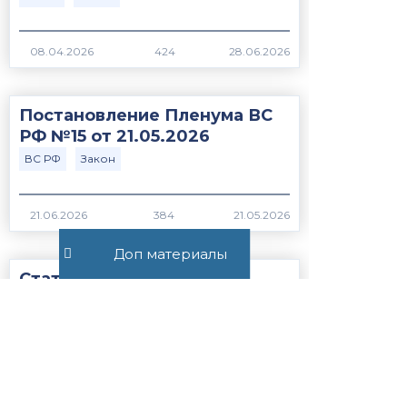
424
Постановление Пленума ВС
РФ №15 от 21.05.2026
ВС РФ
Закон
384
Доп материалы
Статья 56.1. Особенности
применения пониженных
налоговых ставок, налоговых
льгот, пониженных тарифов
страховых взносов н...
Закон
НК РФ