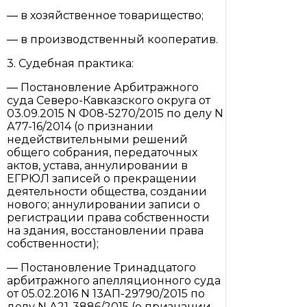
— в хозяйственное товарищество;
— в производственный кооператив.
3. Судебная практика:
— Постановление Арбитражного
суда Северо-Кавказского округа от
03.09.2015 N Ф08-5270/2015 по делу N
А77-16/2014 (о признании
недействительными решений
общего собрания, передаточных
актов, устава, аннулировании в
ЕГРЮЛ записей о прекращении
деятельности общества, создании
нового; аннулировании записи о
регистрации права собственности
на здания, восстановлении права
собственности);
— Постановление Тринадцатого
арбитражного апелляционного суда
от 05.02.2016 N 13АП-29790/2015 по
делу N А21-3886/2015 (о признании