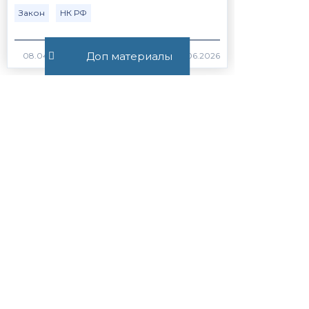
Закон
НК РФ
Доп материалы
424
Постановление Пленума ВС
РФ №15 от 21.05.2026
ВС РФ
Закон
384
Статья 56.1. Особенности
применения пониженных
налоговых ставок, налоговых
льгот, пониженных тарифов
страховых взносов н...
Закон
НК РФ