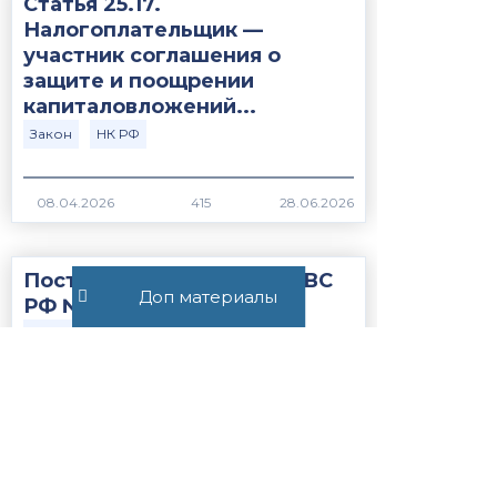
Статья 25.17.
Налогоплательщик —
участник соглашения о
защите и поощрении
капиталовложений...
Закон
НК РФ
415
Постановление Пленума ВС
Доп материалы
РФ №15 от 21.05.2026
ВС РФ
Закон
372
Статья 56.1. Особенности