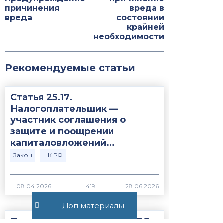
причинения
вреда в
вреда
состоянии
крайней
необходимости
Рекомендуемые статьи
Статья 25.17.
Налогоплательщик —
участник соглашения о
защите и поощрении
капиталовложений...
Закон
НК РФ
419
Доп материалы
Постановление Пленума ВС