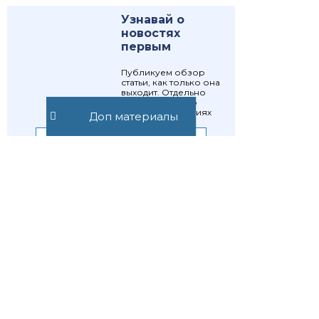
Узнавай о
новостях
первым
Публикуем обзор
статьи, как только она
выходит. Отдельно
информируем о
важных изменениях
Доп материалы
закона
Подписаться
Подписаться
Предыдущая статья
Следующая статья
Статья 1069.
Статья 1071.
Ответственность
Органы и лица,
за вред,
выступающие
причиненный
от имени казны