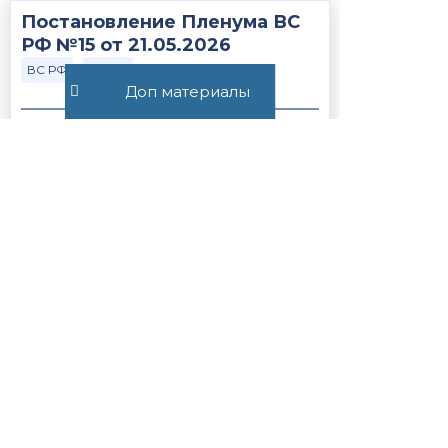
Постановление Пленума ВС
РФ №15 от 21.05.2026
ВС РФ
Закон
Доп материалы
376
Статья 56.1. Особенности
применения пониженных
налоговых ставок, налоговых
льгот, пониженных тарифов
страховых взносов н...
Закон
НК РФ
1244
Все публикации