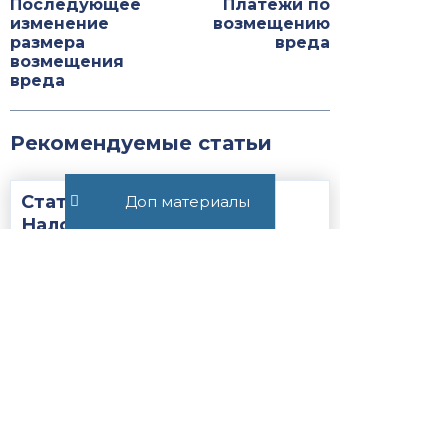
Последующее
Платежи по
изменение
возмещению
размера
вреда
возмещения
вреда
Рекомендуемые статьи
Статья 25.17.
Доп материалы
Налогоплательщик —
участник соглашения о
защите и поощрении
капиталовложений...
Закон
НК РФ
430