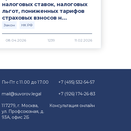
налоговых ставок, налоговых
льгот, пониженных тарифов
страховых взносов н...
Закон
НК РФ
1239
Пн-Пт с 11.00 до 17.00
+7 (495) 532-54-57
mail@suvorov.legal
+7 (926) 174-26-83
117279, г. Москва,
Консультация онлайн
ул. Профсоюзная, д.
93А, офис 2Б