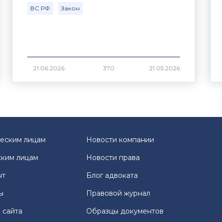
ВС РФ
Закон
370
еским лицам
Новости компании
ким лицам
Новости права
ыт
Блог адвоката
ы
Правовой журнал
 сайта
Образцы документов