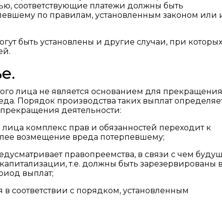
ью, соответствующие платежи должны быть
певшему по правилам, установленным законом или
ут быть установлены и другие случаи, при которы
ей.
е.
ого лица не является основанием для прекращени
да. Порядок производства таких выплат определяе
 прекращения деятельности:
лица комплекс прав и обязанностей переходит к
алее возмещение вреда потерпевшему;
дусматривает правопреемства, в связи с чем буду
апитализации, т.е. должны быть зарезервированы 
риод выплат;
я в соответствии с порядком, установленным