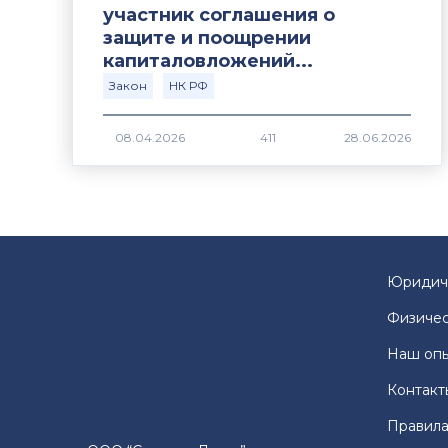
участник соглашения о
защите и поощрении
капиталовложений...
Закон
НК РФ
411
Юридич
Физичес
Наш оп
Контакт
Правила