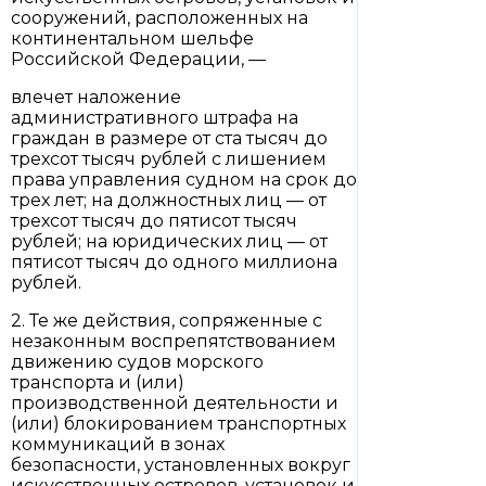
сооружений, расположенных на
континентальном шельфе
Российской Федерации, —
влечет наложение
административного штрафа на
граждан в размере от ста тысяч до
трехсот тысяч рублей с лишением
права управления судном на срок до
трех лет; на должностных лиц — от
трехсот тысяч до пятисот тысяч
рублей; на юридических лиц — от
пятисот тысяч до одного миллиона
рублей.
2. Те же действия, сопряженные с
незаконным воспрепятствованием
движению судов морского
транспорта и (или)
производственной деятельности и
(или) блокированием транспортных
коммуникаций в зонах
безопасности, установленных вокруг
искусственных островов, установок и