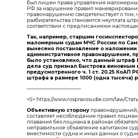
был лишен права управления маломерным с
РФ за нарушение правил маневрирования
правонарушению свидетельствует о том, 
разбирательства становится неуплата ш
соответствии с предписаниями настоящей
Так, например, старшим госинспектор
маломерным судам МЧС России по Сам
вынесено постановление о наложении 
административное правонарушение, 
было установлено, что данный штраф 
дела суд признал Быстрова виновным
предусмотренного
ч. 1 ст. 20.25
КоАП РФ
штрафа в размере 1000 (одна тысяча) р
———————————
<5> https://www.rospravosudie.com/law/Ста
Объективную сторону
правонарушений,
составляет несоблюдение правил лоцман
плавания без лоцмана в районах обязате
неправильное объявление капитаном судн
вместимости судна и иных данных о суд