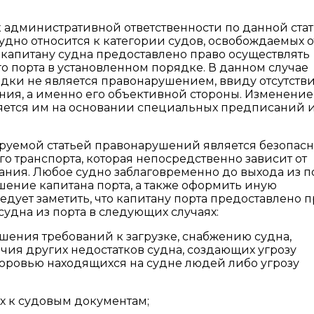
к административной ответственности по данной ста
удно относится к категории судов, освобождаемых о
капитану судна предоставлено право осуществлять
о порта в установленном порядке. В данном случае
ки не является правонарушением, ввиду отсутстви
ния, а именно его объективной стороны. Изменени
яется им на основании специальных предписаний 
уемой статьей правонарушений является безопасн
о транспорта, которая непосредственно зависит от
ния. Любое судно заблаговременно до выхода из п
шение капитана порта, а также оформить иную
дует заметить, что капитану порта предоставлено п
удна из порта в следующих случаях:
шения требований к загрузке, снабжению судна,
ия других недостатков судна, создающих угрозу
доровью находящихся на судне людей либо угрозу
 к судовым документам;