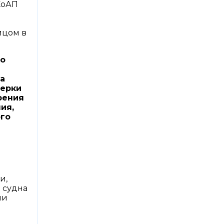
КоАП
ицом в
по
а
верки
рения
ия,
ого
и,
 судна
ли