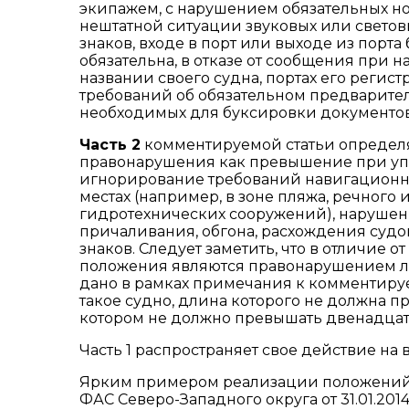
экипажем, с нарушением обязательных но
нештатной ситуации звуковых или свето
знаков, входе в порт или выходе из порта
обязательна, в отказе от сообщения при 
названии своего судна, портах его регис
требований об обязательном предварите
необходимых для буксировки документов
Часть 2
комментируемой статьи определ
правонарушения как превышение при уп
игнорирование требований навигационных
местах (например, в зоне пляжа, речного
гидротехнических сооружений), нарушени
причаливания, обгона, расхождения судов
знаков. Следует заметить, что в отличие 
положения являются правонарушением л
дано в рамках примечания к комментируе
такое судно, длина которого не должна 
котором не должно превышать двенадцат
Часть 1 распространяет свое действие на 
Ярким примером реализации положений ч
ФАС Северо-Западного округа от 31.01.2014