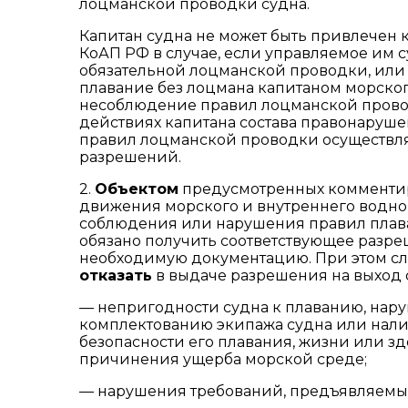
лоцманской проводки судна.
Капитан судна не может быть привлечен 
КоАП РФ в случае, если управляемое им с
обязательной лоцманской проводки, или 
плавание без лоцмана капитаном морског
несоблюдение правил лоцманской провод
действиях капитана состава правонаруше
правил лоцманской проводки осуществл
разрешений.
2.
Объектом
предусмотренных комментир
движения морского и внутреннего водног
соблюдения или нарушения правил плава
обязано получить соответствующее разре
необходимую документацию. При этом сле
отказать
в выдаче разрешения на выход с
— непригодности судна к плаванию, нару
комплектованию экипажа судна или налич
безопасности его плавания, жизни или з
причинения ущерба морской среде;
— нарушения требований, предъявляемых