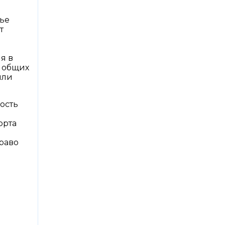
тье
т
я в
е общих
или
ость
орта
раво