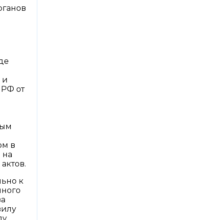
рганов
де
 и
 РФ от
а
ным
ом в
 на
актов.
ьно к
нного
за
вилу
лу