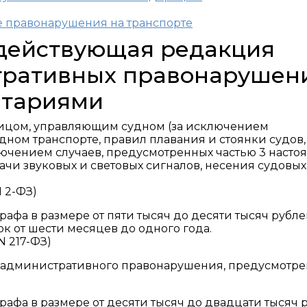
е правонарушения на транспорте
, действующая редакция
тративных правонарушен
нтариями
лицом, управляющим судном (за исключением
ном транспорте, правил плавания и стоянки судов,
сключением случаев, предусмотренных частью 3 наст
дачи звуковых и световых сигналов, несения судовы
N 2-ФЗ)
афа в размере от пяти тысяч до десяти тысяч рубл
к от шести месяцев до одного года.
N 217-ФЗ)
ие административного правонарушения, предусмотр
афа в размере от десяти тысяч до двадцати тысяч 