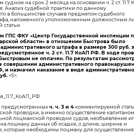
удном на срок 2 месяца на основании ч. 2 ст. 11.7 
. Анализ судебной практики по данному
что в большинстве случаев предметом судебного
трафа, наложенного уполномоченным должностным л
 статьи.
ом ГПС ФКУ «Центр Государственной инспекции 
арской области» в отношении Быстрова было
административного штрафа в размере 300 руб. з
предусмотренное
ч. 2 ст. 11.7
КоАП РФ. В ходе про
Быстровым не оплачен. По результатам рассмот
 в совершении административного правонарушен
, и назначил наказание в виде административн
уб.
<5>.
тья_11.7_КоАП_РФ
 предусмотренных
ч. ч. 3
и
4
комментируемой стать
ской проводки, а именно осуществление капитаном
льной лоцманской проводки судов, необъявление и
а лоцману данных об осадке, о длине, ширине и
не, которые необходимы лоцману для осуществления