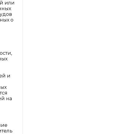
ой или
нных
судов
ных о
ости,
ных
ей и
е
рых
тся
ей на
ние
итель