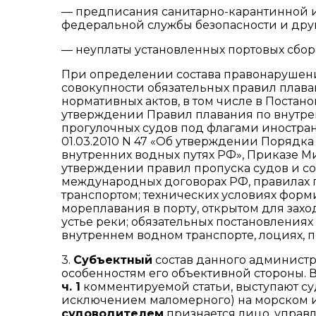
— предписания санитарно-карантинной и
федеральной службы безопасности и друг
— неуплаты установленных портовых сбор
При определении состава правонарушен
совокупности обязательных правил плава
нормативных актов, в том числе в Постано
утверждении Правил плавания по внутре
прогулочных судов под флагами иностран
01.03.2010 N 47 «Об утверждении Порядк
внутренних водных путях РФ», Приказе Ми
утверждении правил пропуска судов и со
международных договорах РФ, правилах п
транспортом; технических условиях форми
мореплавания в порту, открытом для захо
устье реки; обязательных постановления
внутреннем водном транспорте, лоциях, 
3.
Субъектный
состав данного админист
особенностям его объективной стороны. В
ч. 1
комментируемой статьи, выступают с
исключением маломерного) на морском и
судоводителем
признается лицо, управля