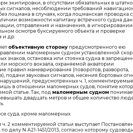
рм экипировки, в отсутствии обязательных в штатн
вых сигналов, несоблюдении требований навигацио
 без лоцмана в случаях, когда лоцманская проводка 
наличии возможности капитану встречного судна дан
трации, отправления и назначения, в игнорировании
льном осмотре буксируемого объекта и проверке
 и др.
яет
объективную сторону
предусмотренного ею
равлении маломерным судном установленной скор
 знаков, остановка или стоянка судна в запрещен
 или морского вокзала, охраняемой акватории
е правил маневрирования (поворотов, разворота,
), подачи звуковых сигналов, несения бортовых огн
от нарушений, предусмотренных ч. 1, комментируемы
ишь в отношении маломерных судов, понятие кото
мой статье. Так, под
маломерным судном
понимае
превышать двадцать метров и общее количество люд
ь.
все суда, кроме маломерных.
. 2 комментируемой статьи выступает Постановле
 по делу N А21-1451/2013, согласно которому судовод