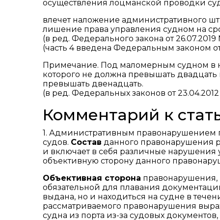
осуществления лоцманской проводки суд
влечет наложение административного штр
лишение права управления судном на сро
(в ред. Федерального закона от 26.07.2019 
(часть 4 введена Федеральным законом от 
Примечание. Под маломерным судном в н
которого не должна превышать двадцать 
превышать двенадцать.
(в ред. Федеральных законов от 23.04.2012 
Комментарий к стать
1. Административным правонарушением 
судов.
Состав
данного правонарушения р
и включает в себя различные нарушения 
объективную сторону данного правонару
Объективная сторона
правонарушения,
обязательной для плавания документации
выдана, но и находиться на судне в тече
рассматриваемого правонарушения выража
судна из порта из-за судовых документо