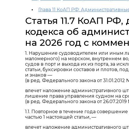
Глава 11 КоАП РФ: Административны
Статья 11.7 КоАП РФ
кодекса об админис
на 2026 год с комме
1. Нарушение судоводителем или иным 
маломерного) на морском, внутреннем вод
судов в порт и выхода их из порта, за и
статьи, буксировки составов и плотов, по
и знаков —
(в ред. Федерального закона от 31.01.2012 
влечет наложение административного штр
лишение права управления судном на сро
(в ред. Федерального закона от 26.07.2019 
1.1. Повторное в течение года совершен
частью 1 настоящей статьи, —
влечет наложение административного штр