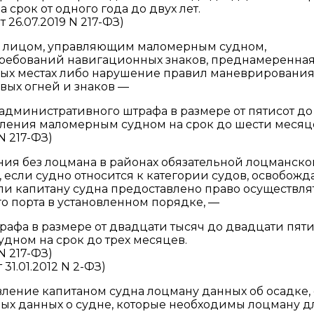
срок от одного года до двух лет.
 26.07.2019 N 217-ФЗ)
 лицом, управляющим маломерным судном,
требований навигационных знаков, преднамеренна
ных местах либо нарушение правил маневрирования
вых огней и знаков —
административного штрафа в размере от пятисот до
вления маломерным судном на срок до шести месяц
N 217-ФЗ)
ния без лоцмана в районах обязательной лоцманско
 если судно относится к категории судов, освобож
ли капитану судна предоставлено право осуществля
о порта в установленном порядке, —
афа в размере от двадцати тысяч до двадцати пяти
дном на срок до трех месяцев.
N 217-ФЗ)
31.01.2012 N 2-ФЗ)
ление капитаном судна лоцману данных об осадке, 
ых данных о судне, которые необходимы лоцману д