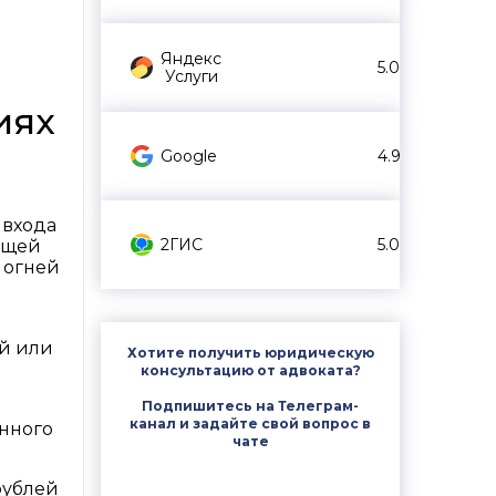
Яндекс
5.0
Услуги
иях
Google
4.9
 входа
2ГИС
5.0
оящей
х огней
ей или
Хотите получить юридическую
консультацию от адвоката?
Подпишитесь на Телеграм-
канал и задайте свой вопрос в
енного
чате
рублей