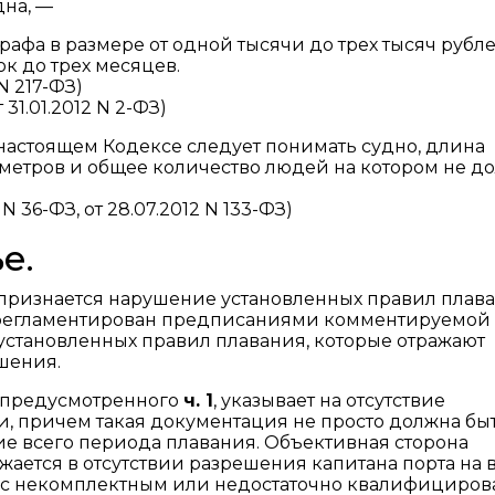
на, —
афа в размере от одной тысячи до трех тысяч рубл
к до трех месяцев.
N 217-ФЗ)
31.01.2012 N 2-ФЗ)
астоящем Кодексе следует понимать судно, длина
метров и общее количество людей на котором не д
N 36-ФЗ, от 28.07.2012 N 133-ФЗ)
е.
признается нарушение установленных правил плав
егламентирован предписаниями комментируемой 
установленных правил плавания, которые отражают
шения.
 предусмотренного
ч. 1
, указывает на отсутствие
, причем такая документация не просто должна бы
ние всего периода плавания. Объективная сторона
ется в отсутствии разрешения капитана порта на 
в, с некомплектным или недостаточно квалифициро