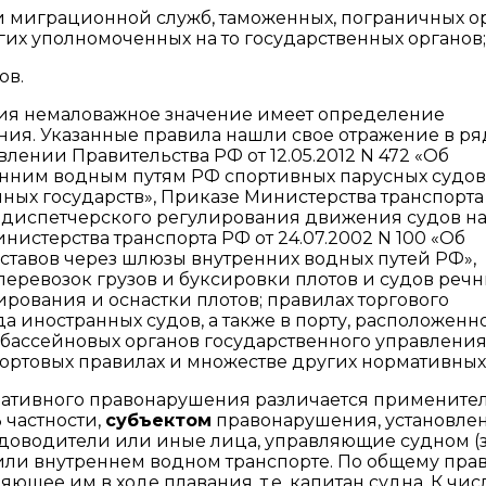
 миграционной служб, таможенных, пограничных о
их уполномоченных на то государственных органов;
ов.
ия немаловажное значение имеет определение
ния. Указанные правила нашли свое отражение в ря
влении Правительства РФ от 12.05.2012 N 472 «Об
нним водным путям РФ спортивных парусных судов
ных государств», Приказе Министерства транспорта
а диспетчерского регулирования движения судов н
нистерства транспорта РФ от 24.07.2002 N 100 «Об
ставов через шлюзы внутренних водных путей РФ»,
еревозок грузов и буксировки плотов и судов реч
рования и оснастки плотов; правилах торгового
да иностранных судов, а также в порту, расположенн
х бассейновых органов государственного управления
портовых правилах и множестве других нормативных 
ративного правонарушения различается применител
 частности,
субъектом
правонарушения, установле
удоводители или иные лица, управляющие судном (
ли внутреннем водном транспорте. По общему пра
ющее им в ходе плавания, т.е. капитан судна. К чис