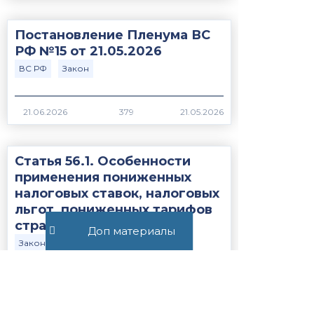
Постановление Пленума ВС
РФ №15 от 21.05.2026
ВС РФ
Закон
379
Статья 56.1. Особенности
применения пониженных
налоговых ставок, налоговых
льгот, пониженных тарифов
страховых взносов н...
Доп материалы
Закон
НК РФ
1244