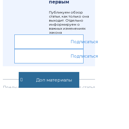
первым
Публикуем обзор
статьи, как только она
выходит. Отдельно
информируем о
важных изменениях
закона
Подписаться
Подписаться
Доп материалы
Предыдущая статья
Следующая статья
Статья 1156.
Статья 1146.
Переход права
Наследование
на принятие
по праву
наследства
представления
(наследственная
трансмиссия)