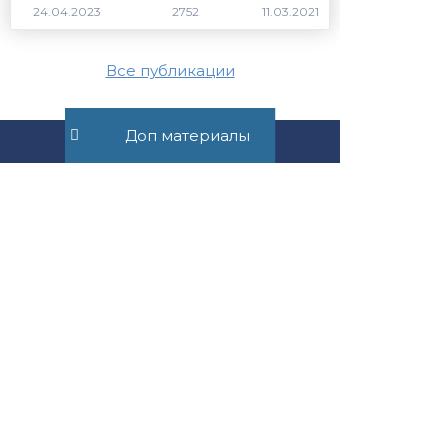
2752
Все публикации
Доп материалы
+7 (495) 532-54-57
+7 (926) 174-26-83
Консультация онлайн
Пн-Пт с 11.00 до 17.00
mail@suvorov.legal
117279, г. Москва,