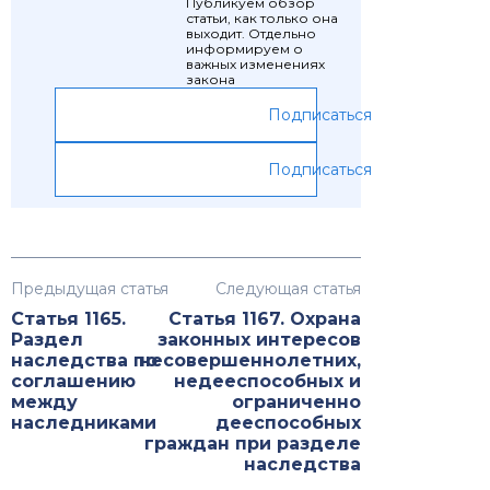
Публикуем обзор
статьи, как только она
выходит. Отдельно
информируем о
важных изменениях
закона
Подписаться
Подписаться
Предыдущая статья
Следующая статья
Статья 1165.
Статья 1167. Охрана
Раздел
законных интересов
наследства по
несовершеннолетних,
соглашению
недееспособных и
между
ограниченно
наследниками
дееспособных
граждан при разделе
наследства