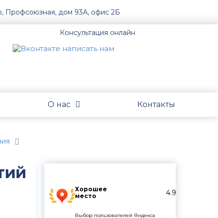
о, Профсоюзная, дом 93А, офис 2Б
Консультация онлайн
О нас
Контакты
ния
тий
Хорошее
4.9
место
Выбор пользователей Яндекса