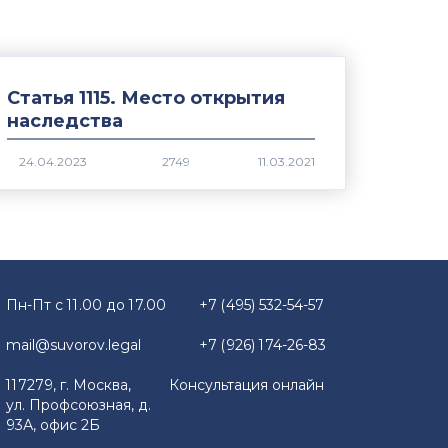
Статья 1115. Место открытия
наследства
2749
Пн-Пт с 11.00 до 17.00
+7 (495) 532-54-57
mail@suvorov.legal
+7 (926) 174-26-83
117279, г. Москва,
Консультация онлайн
ул. Профсоюзная, д.
93А, офис 2Б