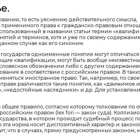
е.
ованию, то есть уяснению действительного смысла,
 применимого права к гражданско-правовым отно
пользованный в названии статьи термин «квалиф
ятий и терминов, хотя и уже по своему содержанию
данном случае как его синоним.
х государств одноименные понятия могут отличаться
ющие квалификации, могут быть вообще неизвестны
 словесном обозначении либо с другим содержание
вания в соответствии с российским правом. В таки
еняться иностранное право. Так, например, по сво
праве различаются такие понятия, как «движимое и
, «недостойные наследники» и др. Для установлени
о общее правило, согласно которому толкование по 
российским правом (lex fori — закон суда). Коллизи
государства, в котором проходит судебный процесс п
 эта норма носит диспозитивный характер и закон
ит, что в случаях, прямо предусмотренных законом, 