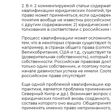
2. В п. 2 комментируемой статьи содерж
квалификации юридических понятий, тре
право может применяться, если одновре
понятия вообще не известны российском
с другим содержанием; 2) юридические 
толкования в соответствии с российским 
Процесс квалификации может осложнитьс
тем, что в некоторых странах существуют 
например, в странах общего права (common
Великобритания, США и т.д., существует т
(доверительная собственность), который
собственности. Российская правовая доктр
только один собственник, и поэтому попыт
начале девяностых успеха не имели. Соотве
российском праве отсутствует.
Еще одной проблемой квалификации юри
практике, является проблема применения
Северный Кипр и др.). Возникает вопрос 
юридических понятий вновь созданного, х
состава которого оно вышло. Общепринято
применять именно право непризнанного, в