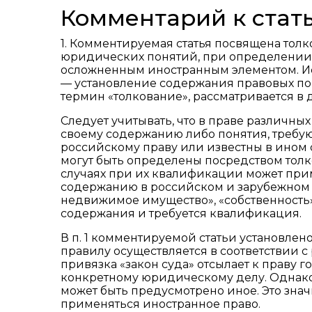
Комментарий к стать
1. Комментируемая статья посвящена толк
юридических понятий, при определении
осложненным иностранным элементом. Ис
— установление содержания правовых пон
термин «толкование», рассматривается в 
Следует учитывать, что в праве различны
своему содержанию либо понятия, требу
российскому праву или известны в ином
могут быть определены посредством толко
случаях при их квалификации может прим
содержанию в российском и зарубежном 
недвижимое имущество», «собственность»
содержания и требуется квалификация.
В п. 1 комментируемой статьи установлен
правилу осуществляется в соответствии с 
привязка «закон суда» отсылает к праву 
конкретному юридическому делу. Однако
может быть предусмотрено иное. Это знач
применяться иностранное право.