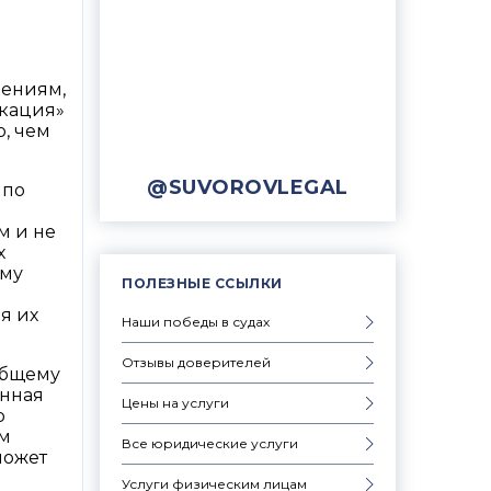
шениям,
икация»
, чем
@SUVOROVLEGAL
 по
м и не
х
ему
ПОЛЕЗНЫЕ ССЫЛКИ
я их
Наши победы в судах
Отзывы доверителей
общему
онная
Цены на услуги
о
ом
Все юридические услуги
может
Услуги физическим лицам