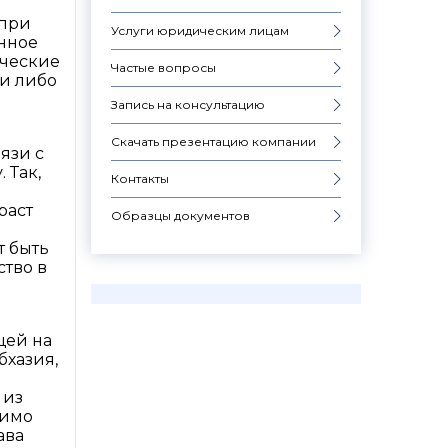
 при
Услуги юридическим лицам
нное
ические
Частые вопросы
и либо
Запись на консультацию
Скачать презентацию компании
язи с
 Так,
Контакты
раст
Образцы документов
т быть
ство в
щей на
бхазия,
 из
димо
ава