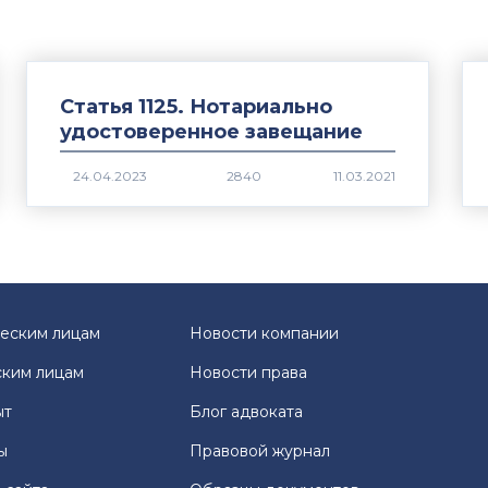
Статья 1125. Нотариально
удостоверенное завещание
2840
еским лицам
Новости компании
ким лицам
Новости права
ыт
Блог адвоката
ы
Правовой журнал