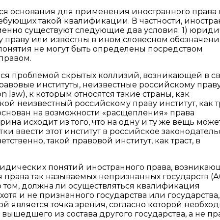
атся основания для применения иностранного права
бующих такой квалификации. В частности, иностра
менно существуют следующие два условия: 1) юрид
у праву или известны в ином словесном обозначени
понятия не могут быть определены посредством
правом.
я проблемой скрытых коллизий, возникающей в св
правовые институты, неизвестные российскому праву.
 law), к которым относятся такие страны, как
акой неизвестный российскому праву институт, как т
 основан на возможности «расщепления» права
ина исходит из того, что на одну и ту же вещь може
ки ввести этот институт в российское законодатель
тственно, такой правовой институт, как траст, в
дических понятий иностранного права, возникаю
 права так называемых непризнанных государств (А
о том, должна ли осуществляться квалификация
отя и не признанного государства или государства,
й является точка зрения, согласно которой необхо
ышедшего из состава другого государства, а не пр