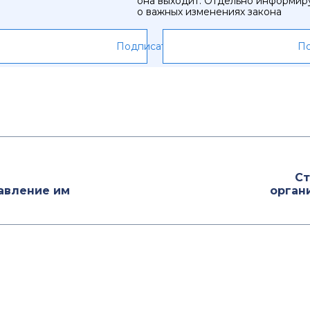
она выходит. Отдельно информир
о важных изменениях закона
Подписаться
По
Ст
равление им
орган