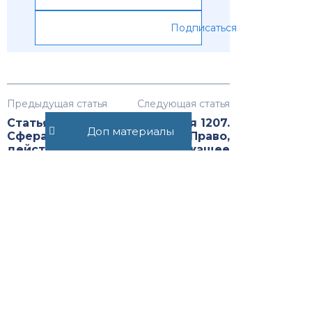
Подписаться
Предыдущая статья
Следующая статья
Статья 1205.1.
Статья 1207.
Доп материалы
Сфера
Право,
действия
подлежащее
права,
применению к
подлежащего
вещным правам
применению к
на суда и
вещным правам
космические
объекты
Статья 1140.1.