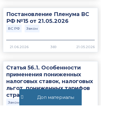
Постановление Пленума ВС
РФ №15 от 21.05.2026
ВС РФ
Закон
369
Статья 56.1. Особенности
применения пониженных
налоговых ставок, налоговых
льгот, пониженных тарифов
страховых взносов н...
Доп материалы
Закон
НК РФ
1237