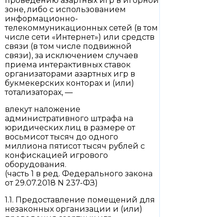
проведению азартных игр в игорной
зоне, либо с использованием
информационно-
телекоммуникационных сетей (в том
числе сети «Интернет») или средств
связи (в том числе подвижной
связи), за исключением случаев
приема интерактивных ставок
организаторами азартных игр в
букмекерских конторах и (или)
тотализаторах, —
влекут наложение
административного штрафа на
юридических лиц в размере от
восьмисот тысяч до одного
миллиона пятисот тысяч рублей с
конфискацией игрового
оборудования.
(часть 1 в ред. Федерального закона
от 29.07.2018 N 237-ФЗ)
1.1. Предоставление помещений для
незаконных организации и (или)