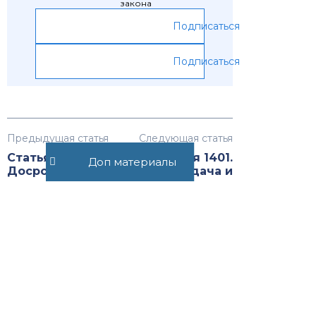
закона
Подписаться
Подписаться
Предыдущая статья
Следующая статья
Статья 1399.
Статья 1401.
Доп материалы
Досрочное
Подача и
прекращение
рассмотрение
действия
заявки на
патента на
выдачу
изобретение,
патента на
полезную
секретное
модель или
изобретение
промышленный
образец