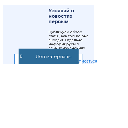
Узнавай о
новостях
первым
Публикуем обзор
статьи, как только она
выходит. Отдельно
информируем о
важных изменениях
закона
Доп материалы
Подписаться
Подписаться
Предыдущая статья
Следующая статья
Статья 1410.
Статья 1412.
Автор
Объекты
селекционного
интеллектуальных