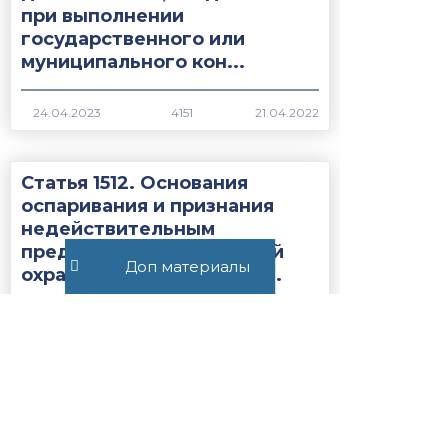
при выполнении
государственного или
муниципального кон...
4151
Статья 1512. Основания
оспаривания и признания
недействительным
предоставления правовой
Доп материалы
охраны товарному знаку...
4284
Все публикации