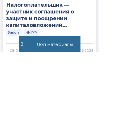
Налогоплательщик —
участник соглашения о
защите и поощрении
капиталовложений...
Закон
НК РФ
Доп материалы
411
Постановление Пленума ВС
РФ №15 от 21.05.2026
ВС РФ
Закон
370
Статья 56.1. Особенности
применения пониженных