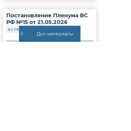
Постановление Пленума ВС
РФ №15 от 21.05.2026
ВС РФ
Закон
Доп материалы
391
Статья 56.1. Особенности
применения пониженных
налоговых ставок, налоговых
льгот, пониженных тарифов
страховых взносов н...
Закон
НК РФ
1255