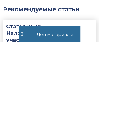
Рекомендуемые статьи
Статья 25.17.
Налогоплательщик —
Доп материалы
участник соглашения о
защите и поощрении
капиталовложений...
Закон
НК РФ
418
Постановление Пленума ВС
РФ №15 от 21.05.2026
ВС РФ
Закон