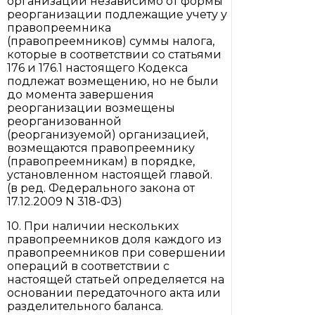
организации независимо от формы
реорганизации подлежащие учету у
правопреемника
(правопреемников) суммы налога,
которые в соответствии со статьями
176 и 176.1 настоящего Кодекса
подлежат возмещению, но не были
до момента завершения
реорганизации возмещены
реорганизованной
(реорганизуемой) организацией,
возмещаются правопреемнику
(правопреемникам) в порядке,
установленном настоящей главой.
(в ред. Федерального закона от
17.12.2009 N 318-ФЗ)
10. При наличии нескольких
правопреемников доля каждого из
правопреемников при совершении
операций в соответствии с
настоящей статьей определяется на
основании передаточного акта или
разделительного баланса.