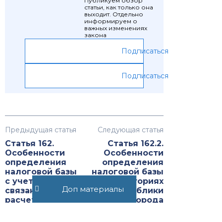
Публикуем обзор
статьи, как только она
выходит. Отдельно
информируем о
важных изменениях
закона
Подписаться
Подписаться
Предыдущая статья
Следующая статья
Статья 162.
Статья 162.2.
Особенности
Особенности
определения
определения
налоговой базы
налоговой базы
с учетом сумм,
на территориях
Доп материалы
связанных с
Республики
расчетами по
Крым и города
оплате товаров
федерального
(работ, услуг)
значения