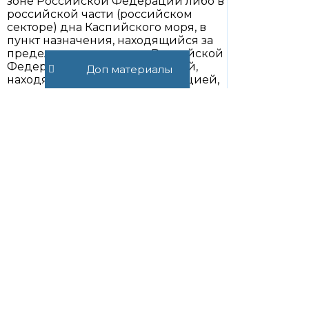
зоне Российской Федерации либо в
российской части (российском
секторе) дна Каспийского моря, в
пункт назначения, находящийся за
пределами территории Российской
Федерации и иных территорий,
Доп материалы
находящихся под ее юрисдикцией,
при условии представления
документов, предусмотренных
статьей 165 настоящего Кодекса, за
исключением случаев, если такие
товары вывозятся в таможенной
процедуре экспорта;
(пп. 2.9 введен Федеральным
законом от 30.09.2013 N 268-ФЗ)
2.10) услуг по перевозке товаров
воздушными судами, оказываемых
российскими организациями или
индивидуальными
предпринимателями, при которой
пункт отправления и пункт
назначения находятся за пределами
территории Российской