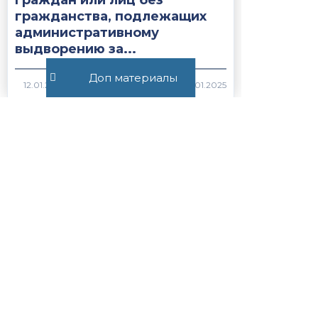
граждан или лиц без
гражданства, подлежащих
административному
выдворению за...
Доп материалы
1735
Все публикации
+7 (495) 532-54-57
+7 (926) 174-26-83
Консультация онлайн