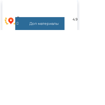
Хорошее
4.9
место
Доп материалы
Выбор пользователей Яндекса
Яндекс
5.0
Услуги
Google
4.9
2ГИС
5.0